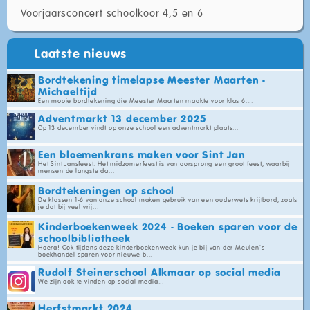
Voorjaarsconcert schoolkoor 4,5 en 6
Laatste nieuws
Bordtekening timelapse Meester Maarten -
Michaeltijd
Een mooie bordtekening die Meester Maarten maakte voor klas 6....
Adventmarkt 13 december 2025
Op 13 december vindt op onze school een adventmarkt plaats...
Een bloemenkrans maken voor Sint Jan
Het Sint Jansfeest. Het midzomerfeest is van oorsprong een groot feest, waarbij
mensen de langste da...
Bordtekeningen op school
De klassen 1-6 van onze school maken gebruik van een ouderwets krijtbord, zoals
je dat bij veel vrij...
Kinderboekenweek 2024 - Boeken sparen voor de
schoolbibliotheek
Hoera! Ook tijdens deze kinderboekenweek kun je bij van der Meulen's
boekhandel sparen voor nieuwe b...
Rudolf Steinerschool Alkmaar op social media
We zijn ook te vinden op social media...
Herfstmarkt 2024