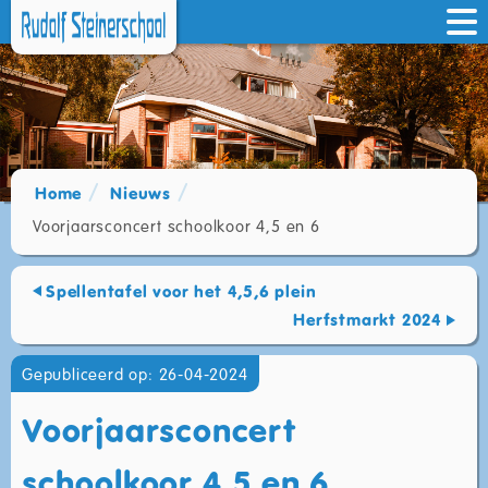
Home
Nieuws
Voorjaarsconcert schoolkoor 4,5 en 6
Spellentafel voor het 4,5,6 plein
Herfstmarkt 2024
Gepubliceerd op: 26-04-2024
Voorjaarsconcert
schoolkoor 4,5 en 6