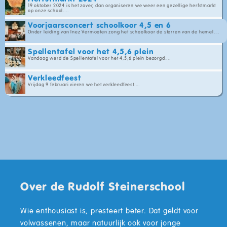
19 oktober 2024 is het zover, dan organiseren we weer een gezellige herfstmarkt
op onze school....
Voorjaarsconcert schoolkoor 4,5 en 6
Onder leiding van Inez Vermooten zong het schoolkoor de sterren van de hemel....
Spellentafel voor het 4,5,6 plein
Vandaag werd de Spellentafel voor het 4,5,6 plein bezorgd....
Verkleedfeest
Vrijdag 9 februari vieren we het verkleedfeest....
Over de Rudolf Steinerschool
Wie enthousiast is, presteert beter. Dat geldt voor
volwassenen, maar natuurlijk ook voor jonge