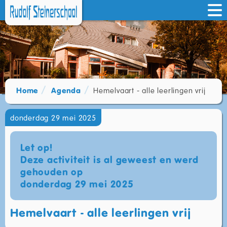
Home
Agenda
Hemelvaart - alle leerlingen vrij
donderdag 29 mei 2025
Let op!
Deze activiteit is al geweest en werd
gehouden op
donderdag 29 mei 2025
Hemelvaart - alle leerlingen vrij